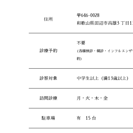
〒646-0028
住所
和歌山県田辺市高雄3 丁目13
不要
診療予約
(各種検診・健診・インフルエンザ
約)
診察対象
中学生以上（満13歳以上）
訪問診療
月・火・木・金
駐車場
有 15 台